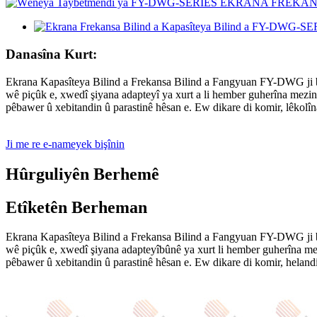
Danasîna Kurt:
Ekrana Kapasîteya Bilind a Frekansa Bilind a Fangyuan FY-DWG ji bo
wê piçûk e, xwedî şiyana adapteyî ya xurt a li hember guherîna mezin
pêbawer û xebitandin û parastinê hêsan e. Ew dikare di komir, lêkolîn
Ji me re e-nameyek bişînin
Hûrguliyên Berhemê
Etîketên Berheman
Ekrana Kapasîteya Bilind a Frekansa Bilind a Fangyuan FY-DWG ji bo
wê piçûk e, xwedî şiyana adapteyîbûnê ya xurt li hember guherîna mez
pêbawer û xebitandin û parastinê hêsan e. Ew dikare di komir, helandi