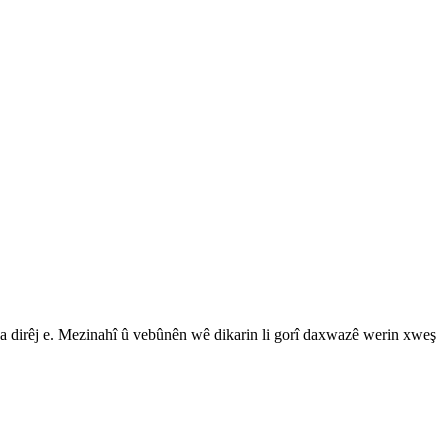
 dirêj e. Mezinahî û vebûnên wê dikarin li gorî daxwazê ​​​​werin xweş