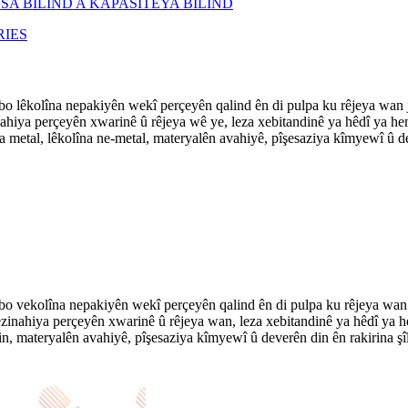
 lêkolîna nepakiyên wekî perçeyên qalind ên di pulpa ku rêjeya wan j
ahiya perçeyên xwarinê û rêjeya wê ye, leza xebitandinê ya hêdî ya hem
a metal, lêkolîna ne-metal, materyalên avahiyê, pîşesaziya kîmyewî û de
 vekolîna nepakiyên wekî perçeyên qalind ên di pulpa ku rêjeya wan 
inahiya perçeyên xwarinê û rêjeya wan, leza xebitandinê ya hêdî ya he
n, materyalên avahiyê, pîşesaziya kîmyewî û deverên din ên rakirina şî