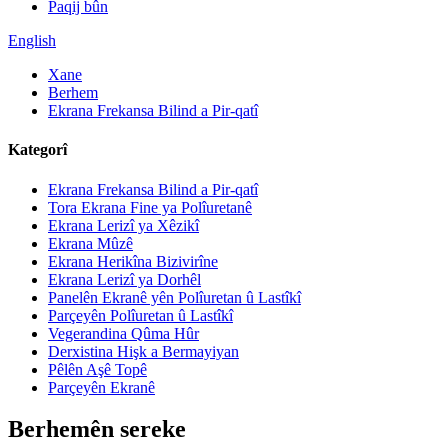
Paqij bûn
English
Xane
Berhem
Ekrana Frekansa Bilind a Pir-qatî
Kategorî
Ekrana Frekansa Bilind a Pir-qatî
Tora Ekrana Fine ya Polîuretanê
Ekrana Lerizî ya Xêzikî
Ekrana Mûzê
Ekrana Herikîna Bizivirîne
Ekrana Lerizî ya Dorhêl
Panelên Ekranê yên Polîuretan û Lastîkî
Parçeyên Polîuretan û Lastîkî
Vegerandina Qûma Hûr
Derxistina Hişk a Bermayiyan
Pêlên Aşê Topê
Parçeyên Ekranê
Berhemên sereke