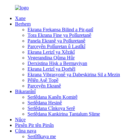
Xane
Berhem
Ekrana Frekansa Bilind a Pir-qatî
Tora Ekrana Fine ya Polîuretanê
Panela Ekranê ya Polîuretanê
Parçeyên Polîuretan û Lastîkî
Ekrana Lerizî ya Xêzikî
Vegerandina Qûma Hûr
Derxistina Hişk a Bermayiyan
Ekrana Lerizî ya Dorhêl
Ekrana Vibrasyonê ya Dabeşkirina Şil a Mezin
Pêlên Aşê Topê
Parçeyên Ekranê
Bikaranînî
Serlêdana Kanên Komirê
Serlêdana Hesinê
Serlêdana Çînkoya Serê
Serlêdana Kankirina Tantalum Slime
Nûçe
Pirsên Pir tên Pirsîn
Çûna nava
Sertîfîkaya me