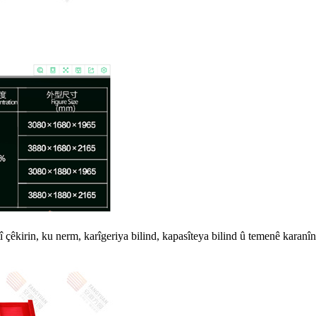
êkirin, ku nerm, karîgeriya bilind, kapasîteya bilind û temenê karanîna