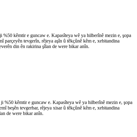
i %50 kêmtir e guncaw e. Kapasîteya wê ya hilberînê mezin e, şopa
î parçeyên tevgerîn, rêjeya aşîn û têkçûnê kêm e, xebitandina
verên din ên rakirina şîlan de were bikar anîn.
ji %50 kêmtir e guncaw e. Kapasîteya wê ya hilberînê mezin e, şopa
mî beşên tevgerbar, rêjeya xisar û têkçûnê kêm e, xebitandina
lan de were bikar anîn.